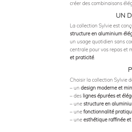
créer des combinaisons élég
UN D
La collection Sylvie est con
structure en aluminium élé
un usage quotidien sans comp
centrale pour vos repas et 
et praticité
.
P
Choisir la collection Sylvie d
– un
design moderne et min
– des
lignes épurées et élé
– une
structure en aluminiu
– une
fonctionnalité pratiq
– une
esthétique raffinée e