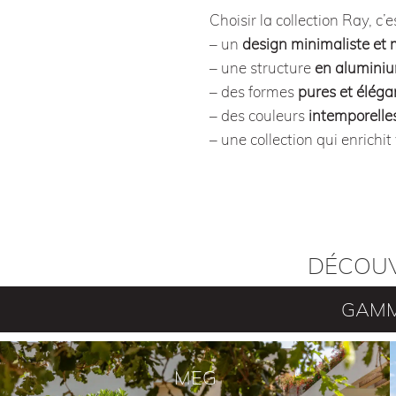
Choisir la collection Ray, c’e
– un
design minimaliste et
– une structure
en aluminiu
– des formes
pures et éléga
– des couleurs
intemporelle
– une collection qui enrichi
DÉCOUV
GAMM
MEG