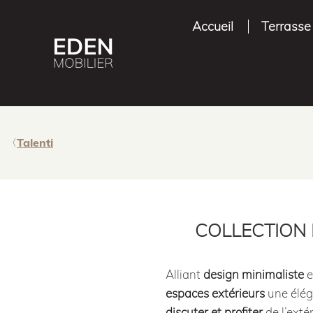
Accueil
Terrasse
Talenti
COLLECTION R
Alliant
design minimaliste
e
espaces extérieurs
une éléga
discuter et profiter
de l’exté