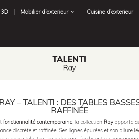
 3D
Mobilier d’exterieur
Cuisine d’exterieur
TALENTI
Ray
AY – TALENTI : DES TABLES BASSE
RAFFINÉE
t
fonctionnalité contemporaine
, la collection
Ray
apporte 
nce discrète et raffinée. Ses lignes épurées et son allure lé
rieur avec style, tout en valorisant l’architecture environnan