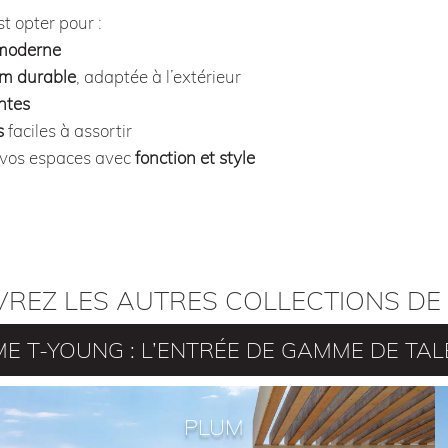
st opter pour :
 moderne
m durable
, adaptée à l’extérieur
ntes
s
faciles à assortir
t vos espaces avec
fonction et style
REZ LES AUTRES COLLECTIONS DE 
E T-YOUNG : L’ENTRÉE DE GAMME DE TAL
PLUM