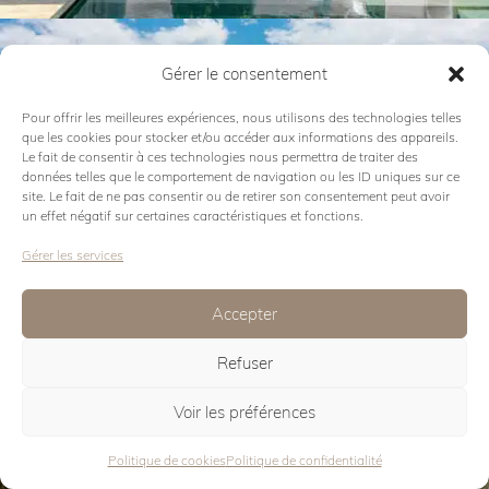
SWIPE
Gérer le consentement
Pour offrir les meilleures expériences, nous utilisons des technologies telles
que les cookies pour stocker et/ou accéder aux informations des appareils.
Le fait de consentir à ces technologies nous permettra de traiter des
données telles que le comportement de navigation ou les ID uniques sur ce
site. Le fait de ne pas consentir ou de retirer son consentement peut avoir
un effet négatif sur certaines caractéristiques et fonctions.
Gérer les services
Voir la collection
Accepter
SLAM ROPE
Refuser
Voir les préférences
Politique de cookies
Politique de confidentialité