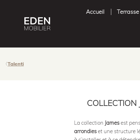
Accueil
Terrasse
Talenti
COLLECTION J
La collection
James
est pens
arrondies
et une structure l
à s’installer et à se détend