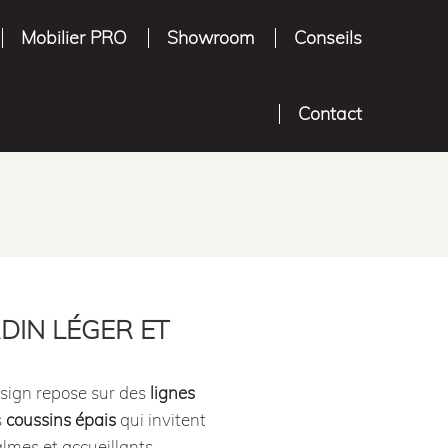
Mobilier PRO
Showroom
Conseils
Contact
RDIN LÉGER ET
esign repose sur des
lignes
s
coussins épais
qui invitent
almes et accueillants.