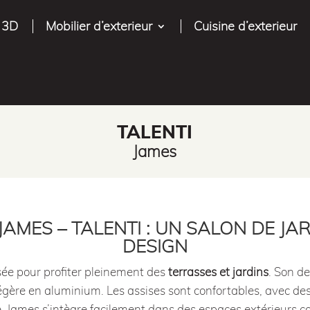
 3D
Mobilier d’exterieur
Cuisine d’exterieur
TALENTI
James
AMES – TALENTI : UN SALON DE JA
DESIGN
ée pour profiter pleinement des
terrasses et jardins
. Son d
égère en aluminium. Les assises sont confortables, avec de
re. James s’intègre facilement dans des espaces extérieurs c