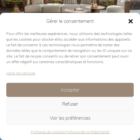
Gérer le consentement
Voir la collection
Pour offrir les meilleures expériences, nous utilisons des technologies telles
que les cookies pour stocker et/ou accéder aux informations des appareils.
TWEET
Le fait de consentir à ces technologies nous permettra de traiter des
données telles que le comportement de navigation ou les ID uniques sur ce
site. Le fait de ne pas consentir ou de retirer son consentement peut avoir
un effet négatif sur certaines caractéristiques et fonctions.
Gérer les services
Accepter
Refuser
Voir la collection
Voir les préférences
SWIPE
Politique de cookies
Politique de confidentialité