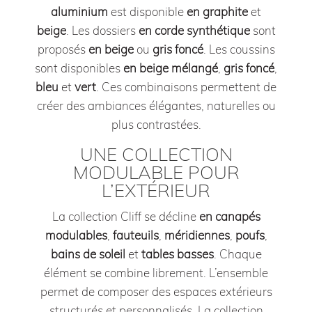
aluminium
est disponible
en graphite
et
beige
. Les dossiers
en corde synthétique
sont
proposés
en beige
ou
gris foncé
. Les coussins
sont disponibles
en beige mélangé
,
gris foncé
,
bleu
et
vert
. Ces combinaisons permettent de
créer des ambiances élégantes, naturelles ou
plus contrastées.
UNE COLLECTION
MODULABLE POUR
L’EXTÉRIEUR
La collection Cliff se décline
en canapés
modulables
,
fauteuils
,
méridiennes
,
poufs
,
bains de soleil
et
tables basses
. Chaque
élément se combine librement. L’ensemble
permet de composer des espaces extérieurs
structurés et personnalisés. La collection