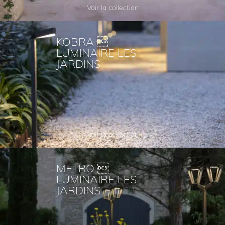
Voir la collection
KOBRA 
LUMINAIRE LES
JARDINS
Voir la collection
METRO 
LUMINAIRE LES
JARDINS