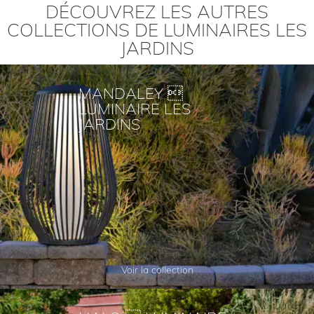
DÉCOUVREZ LES AUTRES
COLLECTIONS DE LUMINAIRES LES
JARDINS
MANDALEY 
LUMINAIRE LES
JARDINS
Voir la collection