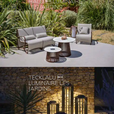
HALO  LUMINAIRE
LES JARDINS
Voir la collection
TECKLALU 
LUMINAIRE LES
JARDINS