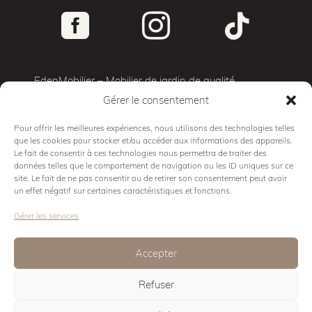



EdenMobilier – Mobilier de jardin de qualité
Gérer le consentement
Terrasse 3D
Mobilier d’exterieur
Pour offrir les meilleures expériences, nous utilisons des technologies telles
que les cookies pour stocker et/ou accéder aux informations des appareils.
Cuisine d’exterieur
Le fait de consentir à ces technologies nous permettra de traiter des
Mobilier Pro
données telles que le comportement de navigation ou les ID uniques sur ce
site. Le fait de ne pas consentir ou de retirer son consentement peut avoir
Showroom
un effet négatif sur certaines caractéristiques et fonctions.
Conseils
Gérer les services
Contact
Mentions légales
Accepter
Politique de cookies
Refuser
Eden Design