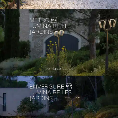
Voir la collection
METRO 
LUMINAIRE LES
JARDINS
Voir la collection
ENVERGURE 
LUMINAIRE LES
JARDINS