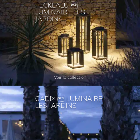
TECKLALU 
LUMINAIRE LES
JARDINS
Voir la collection
CADIX  LUMINAIRE
LES JARDINS