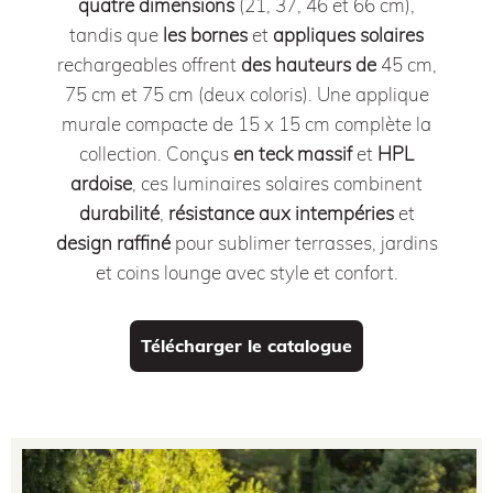
quatre dimensions
(21, 37, 46 et 66 cm),
tandis que
les bornes
et
appliques
solaires
rechargeables offrent
des hauteurs de
45 cm,
75 cm et 75 cm (deux coloris). Une applique
murale compacte de 15 x 15 cm complète la
collection. Conçus
en teck massif
et
HPL
ardoise
, ces luminaires solaires combinent
durabilité
,
résistance aux intempéries
et
design raffiné
pour sublimer terrasses, jardins
et coins lounge avec style et confort.
Télécharger le catalogue