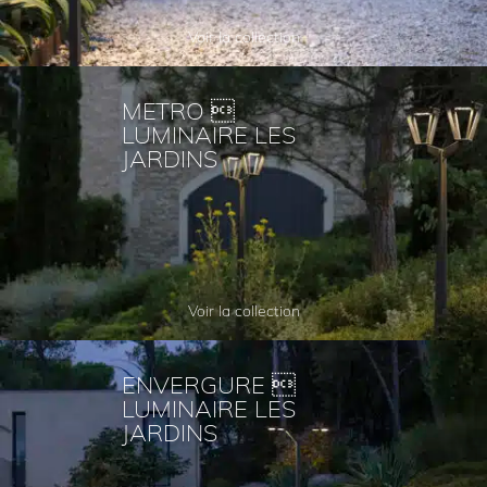
Voir la collection
METRO 
LUMINAIRE LES
JARDINS
Voir la collection
ENVERGURE 
LUMINAIRE LES
JARDINS