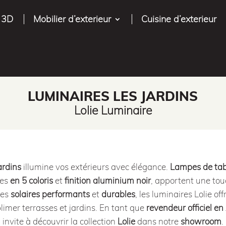
 3D
Mobilier d’exterieur
Cuisine d’exterieur
LUMINAIRES LES JARDINS
Lolie Luminaire
ardins
illumine vos extérieurs avec élégance.
Lampes de tab
les
en 5 coloris
et
finition aluminium noir
, apportent une to
les
solaires
performants
et
durables
, les luminaires Lolie of
imer terrasses et jardins. En tant que
revendeur officiel en
invite à découvrir la collection
Lolie
dans notre
showroom
.