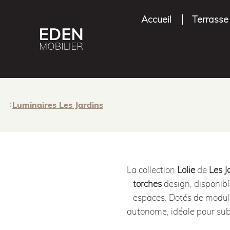
Accueil
Terrasse
Luminaires Les Jardins
La collection
Lolie
de
Les J
torches
design, disponib
espaces. Dotés de modu
autonome, idéale pour subl