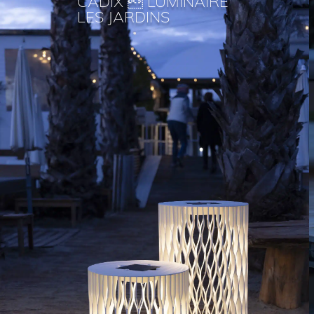
CADIX  LUMINAIRE
LES JARDINS