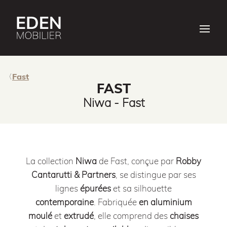
Fast
FAST
Niwa - Fast
La collection
Niwa
de Fast, conçue par
Robby
Cantarutti & Partners
, se distingue par ses
lignes
épurées
et sa silhouette
contemporaine
.
Fabriquée
en aluminium
moulé
et
extrudé
, elle comprend des
chaises