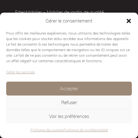
EdenMobilier – Mobilier de jardin de qualité
Gérer le consentement
Terrasse 3D
Mobilier d’exterieur
Pour offrir les meilleures expériences, nous utilisons des technologies telles
que les cookies pour stocker et/ou accéder aux informations des appareils.
Cuisine d’exterieur
Le fait de consentir à ces technologies nous permettra de traiter des
Mobilier Pro
données telles que le comportement de navigation ou les ID uniques sur ce
site. Le fait de ne pas consentir ou de retirer son consentement peut avoir
Showroom
un effet négatif sur certaines caractéristiques et fonctions.
Conseils
Gérer les services
Contact
Mentions légales
Accepter
Politique de cookies
Refuser
Eden Design
Voir les préférences
© Eden Mobilier 2026
Politique de cookies
Politique de confidentialité