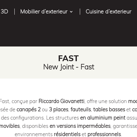
 3D
Mobilier d’exterieur
Cuisine d’exterieur
FAST
New Joint - Fast
Fast, conçue par
Riccardo Giovanetti
, offre une solution
mod
osée de
canapés 2
ou
3 places
,
fauteuils
,
tables basses
et
c
des configurations. Les structures
en aluminium peint
assur
movibles
, disponibles
en versions imperméables
, garantiss
environnements
résidentiels
et
professionnels
.