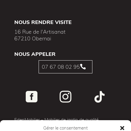
NOUS RENDRE VISITE
16 Rue de l'Artisanat
67210 Obernai
NOUS APPELER
07 67 08 02 95




EdenMobilier – Mobilier de jardin de qualité
Gérer le consentement
Terrasse 3D