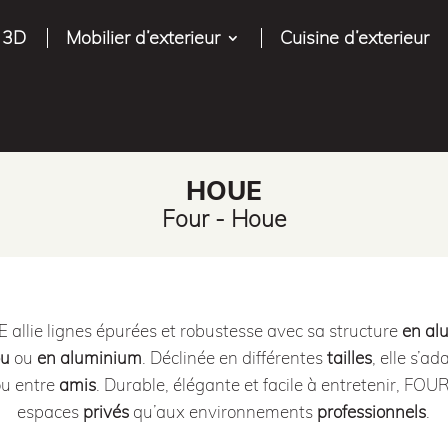
 3D
Mobilier d’exterieur
Cuisine d’exterieur
HOUE
Four - Houe
allie lignes épurées et robustesse avec sa structure
en al
ou
ou
en aluminium
. Déclinée en différentes
tailles
, elle s’a
u entre
amis
. Durable, élégante et facile à entretenir, FOU
espaces
privés
qu’aux environnements
professionnels
.