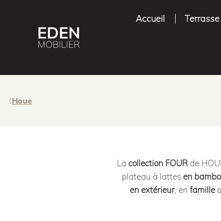
Accueil
Terrasse
Houe
La
collection FOUR
de HOUE 
plateau à lattes
en bamb
en extérieur
, en
famille
o