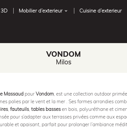
 3D
Mobilier d’exterieur
Cuisine d’exterieur
VONDOM
Milos
ie Massaud
pour
Vondom
, est une collection outdoor primé
es polies par le vent et la mer .
Ses formes arrondies combi
ires
,
fauteuils
,
tables basses
en bois, polyuréthane et cimen
nsée pour s’adapter aux terrasses privées comme aux espa
rable et apaisant, parfait pour prolonger l’ambiance méd