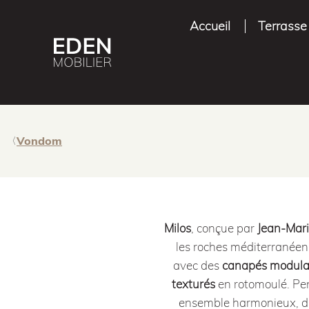
Accueil
Terrasse
Vondom
Milos
, conçue par
Jean‑Mar
les roches méditerranéenn
avec des
canapés modula
texturés
en rotomoulé
.
Pe
ensemble harmonieux, du