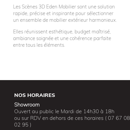
Les Scènes 3D Eden Mobilier sont une solution
rapide, précise et inspirante pour sélectionner
un ensemble de mobilier extérieur harmonieux.
Elles réunissent esthétique, budget maîtrisé,
ambiance soignée et une cohérence parfaite
entre tous les éléments.
NOS HORAIRES
Showroom
Ouvert au public le Mardi de 14h30 à 18h
ou sur RDV en dehors de ces horaires ( 07 67 0
02 95 )