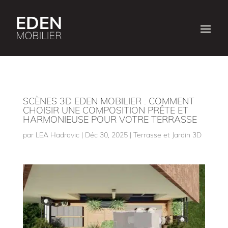
SCÈNES 3D EDEN MOBILIER : COMMENT
CHOISIR UNE COMPOSITION PRÊTE ET
HARMONIEUSE POUR VOTRE TERRASSE
par
LEA Hadrovic
|
Déc 30, 2025
|
Terrasse et Jardin 3D