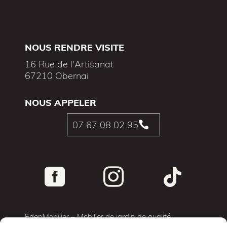
NOUS RENDRE VISITE
16 Rue de l'Artisanat
67210 Obernai
NOUS APPELER
07 67 08 02 95




EdenMobilier – Mobilier de jardin de qualité