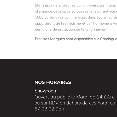
Stern est une entreprise qui, à travers son travai
allemande développe sa passion et sa créativité 
1000 partenaires commerciaux dans toute l’Europe
apporteront de l’esthétisme et de l’harmonie à vo
démarche de protection de l’environnement.
D'autres Marques sont disponibles sur Catalogu
NOS HORAIRES
Showroom
Ouvert au public le Mardi de 14h30 à
ou sur RDV en dehors de ces horaires 
67 08 02 95 )