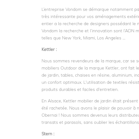
L’entreprise Vondom se démarque notamment par l
très intéressante pour vos aménagements extérie
entier a la recherche de designers possédant le 
Vondom la recherche et l’innovation sont l’ADN 
telles que New York, Miami, Los Angeles …
Kettler :
Nous sommes revendeurs de la marque, car se son
mobiliers Outdoor de la marque Kettler, ont fait 
de jardin, tables, chaises en résine, aluminium, 
un confort optimaux. L'utilisation de textiles rési
produits durables et faciles d'entretien.
En Alsace, Kettler mobilier de jardin était prés
été rachetée. Nous avons le plaisir de pouvoir à
Obernai ! Nous sommes devenus leurs distributeur
transats et parasols, sans oublier les échantillo
Stern :