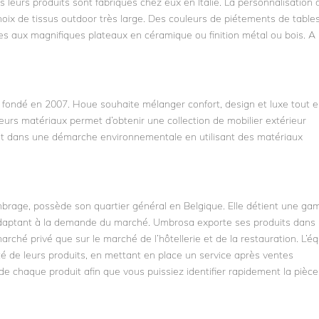
leurs produits sont fabriqués chez eux en Italie. La personnalisation 
hoix de tissus outdoor très large. Des couleurs de piétements de table
les aux magnifiques plateaux en céramique ou finition métal ou bois. A
 fondé en 2007. Houe souhaite mélanger confort, design et luxe tout 
eurs matériaux permet d’obtenir une collection de mobilier extérieur
it dans une démarche environnementale en utilisant des matériaux
ombrage, possède son quartier général en Belgique. Elle détient une g
daptant à la demande du marché. Umbrosa exporte ses produits dans 
rché privé que sur le marché de l’hôtellerie et de la restauration. L’é
ité de leurs produits, en mettant en place un service après ventes
e chaque produit afin que vous puissiez identifier rapidement la pièce