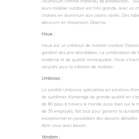
l’aluminium comme matériau de prédilection. Tous 
leurs mobilier outdoor est très grande, avec un c
chaises en aluminium aux coloris variés. Des tab
découvrir en showroom Obernai.
Houe :
Houe est un créateur de mobilier outdoor Danois
gardant des prix abordables. La combinaison de l
moderne et de qualité remarquable. Houe s’inscr
recyclés pour la création de mobilier.
Umbrosa :
La société Umbrosa, spécialiste en solutions d'
de systèmes d’ombrage de grande qualité en s’a
de 80 pays à travers le monde aussi bien sur le ma
de 35 employés, fait tout pour garantir la durabil
exceptionnel en possédant des dessins détaillés d
dont vous avez besoin.
Vondom :