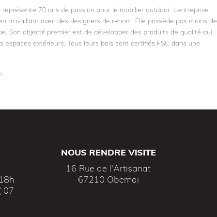
l, représente 70 ans de passion pour le mobilier outdoor. L’entreprise
en travaillant avec des designers de renom. Elle possède pas moins d
. Son objectif premier est de développer des produits de qualité qui
s espaces extérieurs. Tous leurs bois sont certifiés FSC dans une
e.
NOUS RENDRE VISITE
16 Rue de l'Artisanat
 18h
67210 Obernai
( 07