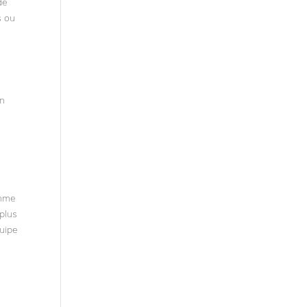
de
s ou
en
amme
plus
quipe