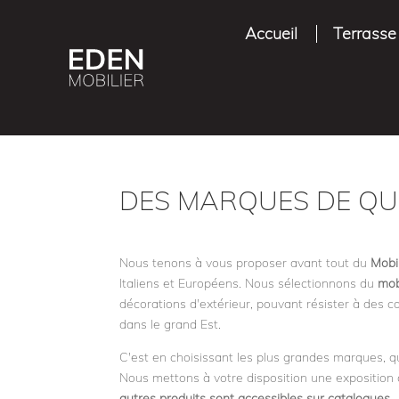
Accueil
Terrasse
DES MARQUES DE QUA
Nous tenons à vous proposer avant tout du
Mobi
Italiens et Européens. Nous sélectionnons du
mob
décorations d'extérieur, pouvant résister à des
dans le grand Est.
C'est en choisissant les plus grandes marques, 
Nous mettons à votre disposition une expositio
autres produits sont accessibles sur catalogues
,