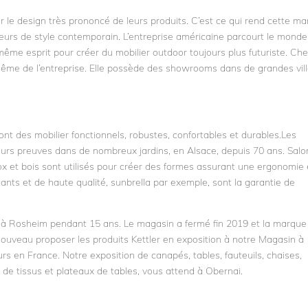
e design très prononcé de leurs produits. C’est ce qui rend cette m
urs de style contemporain. L’entreprise américaine parcourt le monde
même esprit pour créer du mobilier outdoor toujours plus futuriste. Ch
même de l’entreprise. Elle possède des showrooms dans de grandes vil
t des mobilier fonctionnels, robustes, confortables et durables.Les
leurs preuves dans de nombreux jardins, en Alsace, depuis 70 ans. Salo
inox et bois sont utilisés pour créer des formes assurant une ergonomie 
stants et de haute qualité, sunbrella par exemple, sont la garantie de
ent à Rosheim pendant 15 ans. Le magasin a fermé fin 2019 et la marque
 nouveau proposer les produits Kettler en exposition à notre Magasin à
s en France. Notre exposition de canapés, tables, fauteuils, chaises,
ns de tissus et plateaux de tables, vous attend à Obernai.