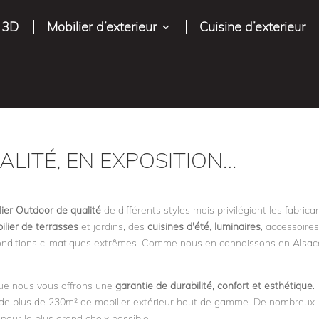
 3D
Mobilier d’exterieur
Cuisine d’exterieur
LITÉ, EN EXPOSITION…
lier Outdoor de qualité
de différents styles mais privilégiant les fabrica
ilier de terrasses
et jardins, des
cuisines d'été
,
luminaires
, accessoire
 conditions climatiques extrêmes. Comme nous en connaissons en Alsac
que nous vous offrons une
garantie de durabilité, confort et esthétique
.
n de plus de 230m² de mobilier extérieur haut de gamme. De nombreux
 pour le plus grand choix possible.