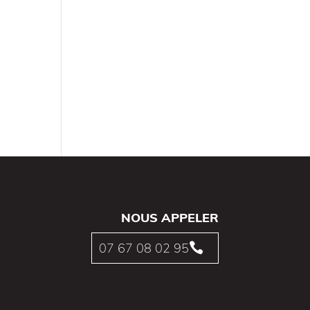
e
NOUS APPELER
07 67 08 02 95
