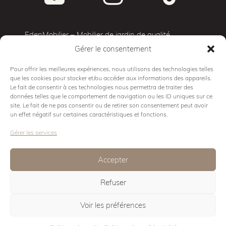
EdenMobilier – Mobilier de jardin de qualité
Gérer le consentement
Terrasse 3D
Mobilier d’exterieur
Pour offrir les meilleures expériences, nous utilisons des technologies telles
que les cookies pour stocker et/ou accéder aux informations des appareils.
Cuisine d’exterieur
Le fait de consentir à ces technologies nous permettra de traiter des
Mobilier Pro
données telles que le comportement de navigation ou les ID uniques sur ce
site. Le fait de ne pas consentir ou de retirer son consentement peut avoir
Showroom
un effet négatif sur certaines caractéristiques et fonctions.
Conseils
Gérer les services
Contact
Mentions légales
Accepter
Politique de cookies
Refuser
Eden Design
Voir les préférences
© Eden Mobilier 2026