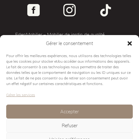



EdenMobilier – Mobilier de jardin de qualité
Gérer le consentement
Terrasse 3D
Mobilier d’exterieur
Pour offrir les meilleures expériences, nous utilisons des technologies telles
que les cookies pour stocker et/ou accéder aux informations des appareils.
Cuisine d’exterieur
Le fait de consentir à ces technologies nous permettra de traiter des
Mobilier Pro
données telles que le comportement de navigation ou les ID uniques sur ce
site. Le fait de ne pas consentir ou de retirer son consentement peut avoir
Showroom
un effet négatif sur certaines caractéristiques et fonctions.
Conseils
Gérer les services
Contact
Mentions légales
Accepter
Politique de cookies
Refuser
Eden Design