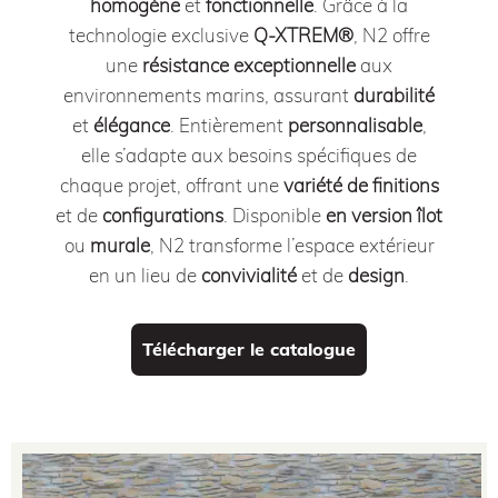
homogène
et
fonctionnelle
.
Grâce à la
technologie exclusive
Q-XTREM®
, N2 offre
une
résistance exceptionnelle
aux
environnements marins, assurant
durabilité
et
élégance
.
Entièrement
personnalisable
,
elle s’adapte aux besoins spécifiques de
chaque projet, offrant une
variété de finitions
et de
configurations
.
Disponible
en version îlot
ou
murale
, N2 transforme l’espace extérieur
en un lieu de
convivialité
et de
design
.
Télécharger le catalogue