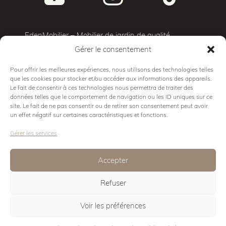
EdenMobilier – Mobilier de jardin de qualité
Gérer le consentement
Terrasse 3D
Mobilier d’exterieur
Pour offrir les meilleures expériences, nous utilisons des technologies telles
que les cookies pour stocker et/ou accéder aux informations des appareils.
Cuisine d’exterieur
Le fait de consentir à ces technologies nous permettra de traiter des
Mobilier Pro
données telles que le comportement de navigation ou les ID uniques sur ce
site. Le fait de ne pas consentir ou de retirer son consentement peut avoir
Showroom
un effet négatif sur certaines caractéristiques et fonctions.
Conseils
Gérer les services
Contact
Mentions légales
Accepter
Politique de cookies
Refuser
Eden Design
Voir les préférences
© Eden Mobilier 2026