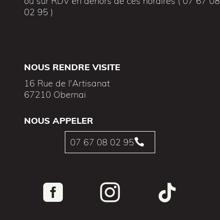
ou sur RDV en dehors de ces horaires ( 07 67 0
02 95 )
NOUS RENDRE VISITE
16 Rue de l'Artisanat
67210 Obernai
NOUS APPELER
07 67 08 02 95



