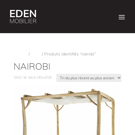
Accueil
/
Shop
/ Produits identifiés “nairobi”
NAIROBI
Voici le seul résultat