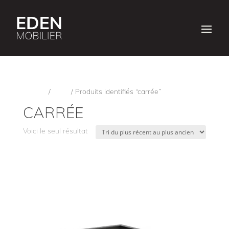
Accueil
/
Shop
/ Produits identifiés “carrée”
CARRÉE
Voici le seul résultat