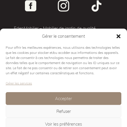



EdenMobilier – Mobilier de jardin de qualité
Gérer le consentement
Terrasse 3D
Mobilier d’exterieur
Pour offrir les meilleures expériences, nous utilisons des technologies telles
que les cookies pour stocker et/ou accéder aux informations des appareils.
Cuisine d’exterieur
Le fait de consentir à ces technologies nous permettra de traiter des
Mobilier Pro
données telles que le comportement de navigation ou les ID uniques sur ce
site. Le fait de ne pas consentir ou de retirer son consentement peut avoir
Showroom
un effet négatif sur certaines caractéristiques et fonctions.
Conseils
Gérer les services
Contact
Mentions légales
Accepter
Politique de cookies
:
Refuser
Eden Design
Voir les préférences