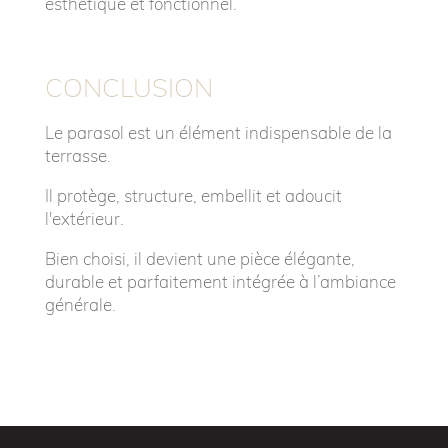
esthétique et fonctionnel.
CONCLUSION
Le parasol est un élément indispensable de la
terrasse.
Il protège, structure, embellit et adoucit
l'extérieur.
Bien choisi, il devient une pièce élégante,
durable et parfaitement intégrée à l’ambiance
générale.