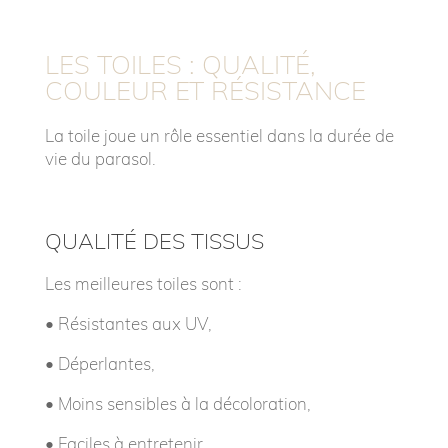
LES TOILES : QUALITÉ,
COULEUR ET RÉSISTANCE
La toile joue un rôle essentiel dans la durée de
vie du parasol.
QUALITÉ DES TISSUS
Les meilleures toiles sont :
• R
ésistantes aux UV,
• D
éperlantes,
• M
oins sensibles à la décoloration,
• F
aciles à entretenir.