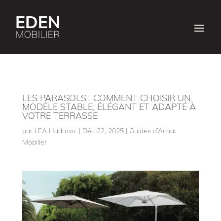
LES PARASOLS : COMMENT CHOISIR UN
MODÈLE STABLE, ÉLÉGANT ET ADAPTÉ À
VOTRE TERRASSE
par
LEA Hadrovic
|
Déc 22, 2025
|
Guides d’Achat
Mobilier