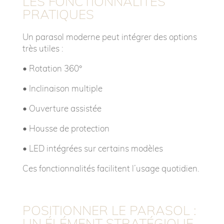
LES FONCTIONNALITÉS
PRATIQUES
Un parasol moderne peut intégrer des options
très utiles :
• R
otation 360°
• I
nclinaison multiple
• O
uverture assistée
• H
ousse de protection
•
LED intégrées sur certains modèles
Ces fonctionnalités facilitent l’usage quotidien.
POSITIONNER LE PARASOL :
UN ÉLÉMENT STRATÉGIQUE